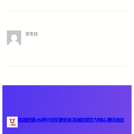
雷竞技
英雄联盟MSI季中冠军赛竞猜-英雄联盟官方网站-腾讯游戏