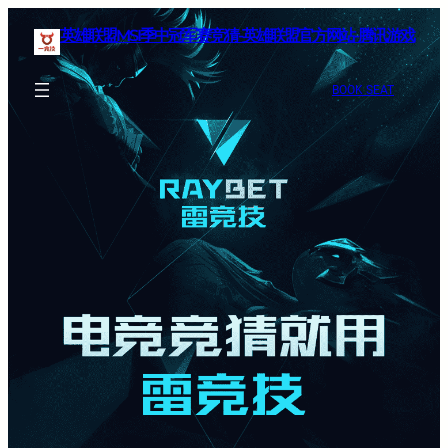
英雄联盟MSI季中冠军赛竞猜-英雄联盟官方网站-腾讯游戏
BOOK SEAT