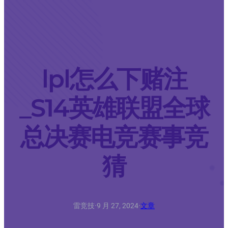
lpl怎么下赌注
_S14英雄联盟全球
总决赛电竞赛事竞
猜
雷竞技
·
9 月 27, 2024
·
文章