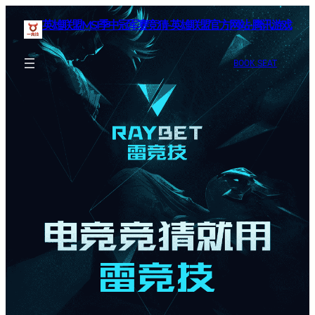
英雄联盟MSI季中冠军赛竞猜-英雄联盟官方网站-腾讯游戏
BOOK SEAT