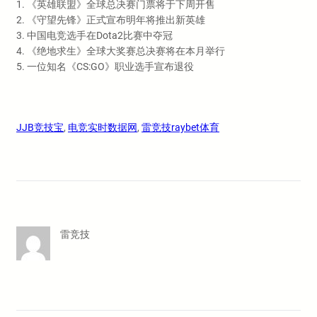
1. 《英雄联盟》全球总决赛门票将于下周开售
2. 《守望先锋》正式宣布明年将推出新英雄
3. 中国电竞选手在Dota2比赛中夺冠
4. 《绝地求生》全球大奖赛总决赛将在本月举行
5. 一位知名《CS:GO》职业选手宣布退役
JJB竞技宝
, 
电竞实时数据网
, 
雷竞技raybet体育
雷竞技