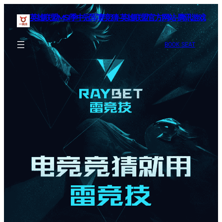
英雄联盟MSI季中冠军赛竞猜-英雄联盟官方网站-腾讯游戏
BOOK SEAT