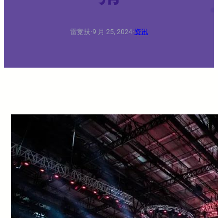
雷竞技
·
9 月 25, 2024
·
资讯