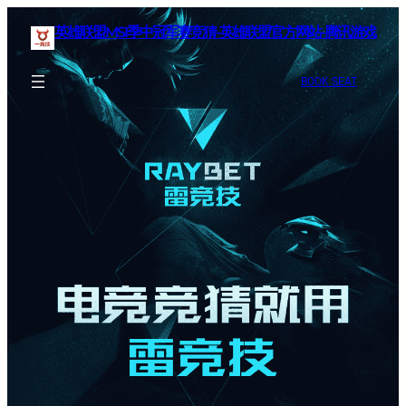
英雄联盟MSI季中冠军赛竞猜-英雄联盟官方网站-腾讯游戏
BOOK SEAT