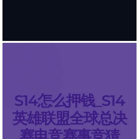
S14怎么押钱_S14
英雄联盟全球总决
赛电竞赛事竞猜