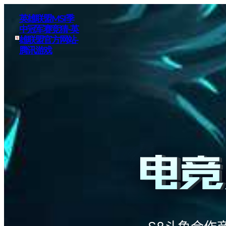
英雄联盟MSI季
中冠军赛竞猜-英
雄联盟官方网站-
腾讯游戏