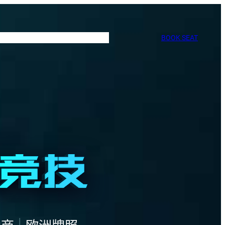
BOOK SEAT