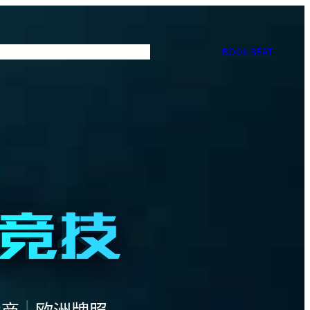
BOOK SEAT