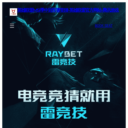
英雄联盟MSI季中冠军赛竞猜-英雄联盟官方网站-腾讯游戏
BOOK SEAT