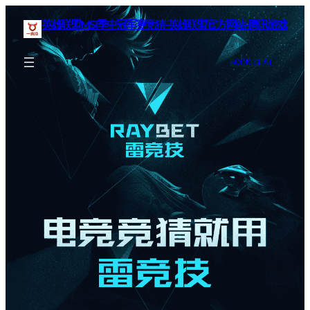
英雄联盟MSI季中冠军赛竞猜-英雄联盟官方网站-腾讯游戏
BOOK SEAT