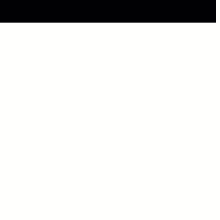
全球总决赛电竞