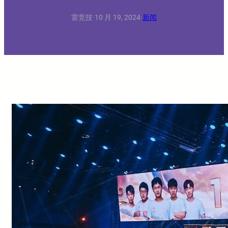
雷竞技
·
10 月 19, 2024
·
新闻