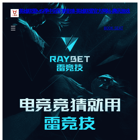
英雄联盟MSI季中冠军赛竞猜-英雄联盟官方网站-腾讯游戏
BOOK SEAT