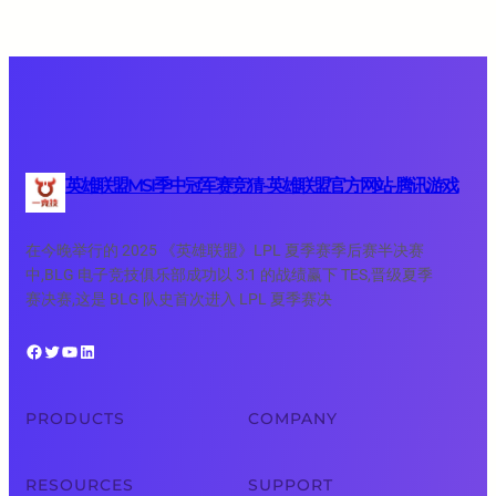
英雄联盟MSI季中冠军赛竞猜-英雄联盟官方网站-腾讯游戏
在今晚举行的 2025 《英雄联盟》LPL 夏季赛季后赛半决赛
中,BLG 电子竞技俱乐部成功以 3:1 的战绩赢下 TES,晋级夏季
赛决赛,这是 BLG 队史首次进入 LPL 夏季赛决
Facebook
Twitter
YouTube
LinkedIn
PRODUCTS
COMPANY
RESOURCES
SUPPORT