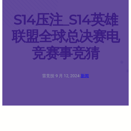
S14压注_S14英雄
联盟全球总决赛电
竞赛事竞猜
雷竞技
·
9 月 12, 2024
·
新闻