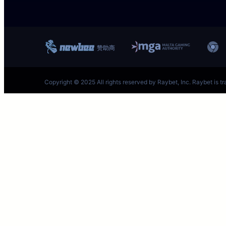
英雄联盟lp