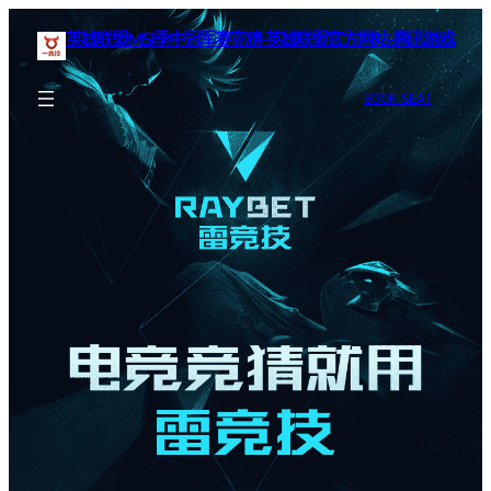
英雄联盟MSI季中冠军赛竞猜-英雄联盟官方网站-腾讯游戏
BOOK SEAT